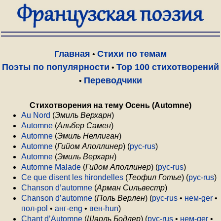
Главная
Стихи по темам
•
Поэты по популярности
Top 100 стихотворений
•
Переводчики
•
Стихотворения на тему Осень (Automne)
Au Nord
(
Эмиль Верхарн
)
Automne
(
Альбер Самен
)
Automne
(
Эмиль Неллиган
)
Automne
(
Гийом Аполлинер
) (
рус-rus
)
Automne
(
Эмиль Верхарн
)
Automne Malade
(
Гийом Аполлинер
) (
рус-rus
)
Ce que disent les hirondelles
(
Теофил Готье
) (
рус-rus
)
Chanson d’automne
(
Арман Сильвестр
)
Chanson d’automne
(
Поль Верлен
) (
рус-rus
•
нем-ger
•
пол-pol
•
анг-eng
•
вен-hun
)
Chant d’Automne
(
Шарль Бодлер
) (
рус-rus
•
нем-ger
•