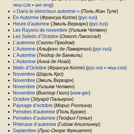
чеш-cze
•
анг-eng
)
« Dans le silencieux automne »
(
Поль-Жан Туле
)
En Automne
(
Франсуа Коппе
) (
рус-rus
)
Heure d'automne
(
Эмиль Верхарн
) (
рус-rus
)
Les Rayons de novembre
(
Уильям Чепмен
)
Les Soleils d’Octobre
(
Огюст Лакоссад
)
L’automne
(
Сюлли-Прюдом
)
L’Automne
(
Альфонс де Ламартин
) (
рус-rus
)
L’Automne
(
Теодор де Банвиль
)
L’Automne
(
Анна де Ноай
)
Matin d’Octobre
(
Франсуа Коппе
) (
рус-rus
•
чеш-cze
)
Novembre
(
Шарль Кро
)
Novembre
(
Эмиль Верхарн
)
Novembre
(
Уильям Чепмен
)
Novembre
(
Виктор Гюго
) (
нем-ger
)
Octobre
(
Эдуард Пальерон
)
Paysage d’octobre
(
Морис Роллина
)
Pensées d'automne
(
Поль Бурже
)
Pensées d’automne
(
Теофил Готье
)
Rhénane d’automne
(
Гийом Аполлинер
)
Septembre
(
Луис-Оноре Фрешетт
)