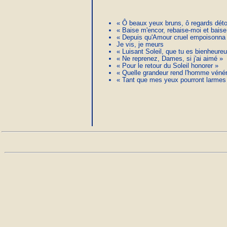
« Ô beaux yeux bruns, ô regards dét
« Baise m'encor, rebaise-moi et baise
« Depuis qu'Amour cruel empoisonna
Je vis, je meurs
« Luisant Soleil, que tu es bienheure
« Ne reprenez, Dames, si j'ai aimé »
« Pour le retour du Soleil honorer »
« Quelle grandeur rend l'homme vénér
« Tant que mes yeux pourront larmes