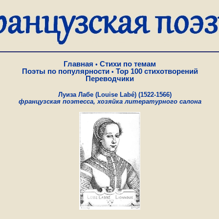
Главная
Стихи по темам
•
Поэты по популярности
Top 100 стихотворений
•
Переводчики
Луиза Лабе (Louise Labé) (1522-1566)
французская поэтесса, хозяйка литературного салона