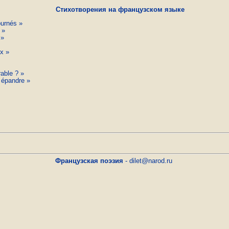
Стихотворения на французском языке
ournés »
 »
 »
ux »
able ? »
 épandre »
Французская поэзия
-
dilet@narod.ru