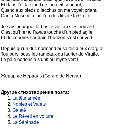
Et dans l’éclair furtif de ton oeil souriant,

Quand aux pieds d’Iacchus on me voyait priant,

Car la Muse m’a fait l’un des fils de la Grèce.

Je sais pourquoi là-bas le volcan s’est rouvert…

C’est qu’hier tu l’avais touché d’un pied agile,

Et de cendres soudain l’horizon s’est couvert.

Depuis qu’un duc normand brisa tes dieux d’argile,

Toujours, sous les rameaux du laurier de Virgile,

Le pâle hortensia s’unit au myrte vert !
Жерар де Нерваль (Gérard de Nerval)
Другие стихотворения поэта:
La tête armée
Nobles et Valets
Gaieté
Le Réveil en voiture
La Sérénade