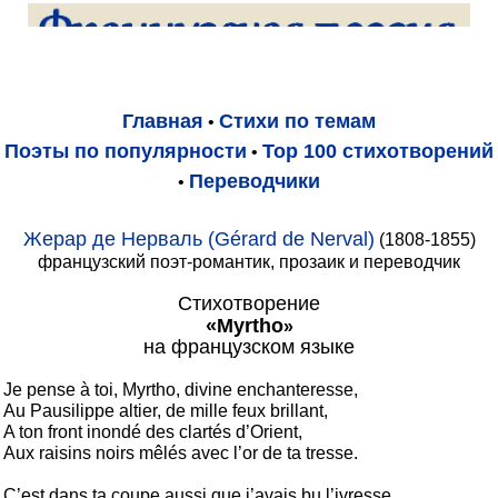
Главная
Стихи по темам
•
Поэты по популярности
Top 100 стихотворений
•
Переводчики
•
Жерар де Нерваль (Gérard de Nerval)
(1808-1855)
французский поэт-романтик, прозаик и переводчик
Стихотворение
«
Myrtho
»
на французском языке
Je pense à toi, Myrtho, divine enchanteresse,

Au Pausilippe altier, de mille feux brillant,

A ton front inondé des clartés d’Orient,

Aux raisins noirs mêlés avec l’or de ta tresse.

C’est dans ta coupe aussi que j’avais bu l’ivresse,
