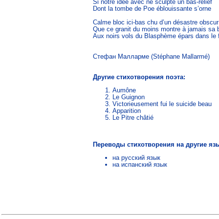
Si notre idée avec ne sculpte un bas-relief

Dont la tombe de Poe éblouissante s’orne

Calme bloc ici-bas chu d’un désastre obscur

Que ce granit du moins montre à jamais sa b
Aux noirs vols du Blasphème épars dans le f
Стефан Малларме (Stéphane Mallarmé)
Другие стихотворения поэта:
Aumône
Le Guignon
Victorieusement fui le suicide beau
Apparition
Le Pitre châtié
Переводы стихотворения на другие яз
на русский язык
на испанский язык