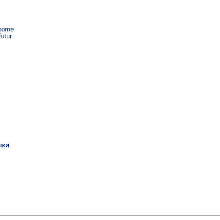
orne

utur.
ыки