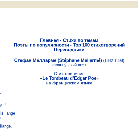
Главная
Стихи по темам
•
Поэты по популярности
Top 100 стихотворений
•
Переводчики
Стефан Малларме (Stéphane Mallarmé)
(1842-1898)
французский поэт
Стихотворение
«
Le Tombeau d’Edgar Poe
»
на французском языке


e !

s l’ange



lange.
