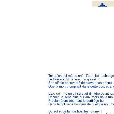
Tel qu’en Lui-même enfin l’éternité le change,
Le Poëte suscite avec un glaive nu

Son siècle épouvanté de n’avoir pas connu

Que la mort triomphait dans cette voix étrang
Eux, comme un vil sursaut d’hydre oyant jadi
Donner un sens plus pur aux mots de la tribu
Proclamèrent très haut le sortilège bu

Dans le flot sans honneur de quelque noir mé
Du sol et de la nue hostiles, ô grief !
