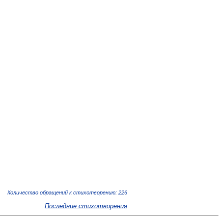
Количество обращений к стихотворению: 226
Последние стихотворения