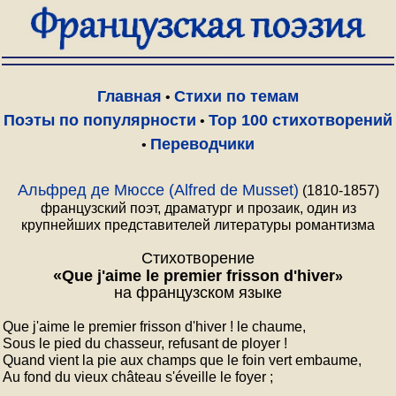
Главная
Стихи по темам
•
Поэты по популярности
Top 100 стихотворений
•
Переводчики
•
Альфред де Мюссе (Alfred de Musset)
(1810-1857)
французский поэт, драматург и прозаик, один из
крупнейших представителей литературы романтизма
Стихотворение
«
Que j'aime le premier frisson d'hiver
»
на французском языке
Que j'aime le premier frisson d'hiver ! le chaume,

Sous le pied du chasseur, refusant de ployer !

Quand vient la pie aux champs que le foin vert embaume,

Au fond du vieux château s'éveille le foyer ;
