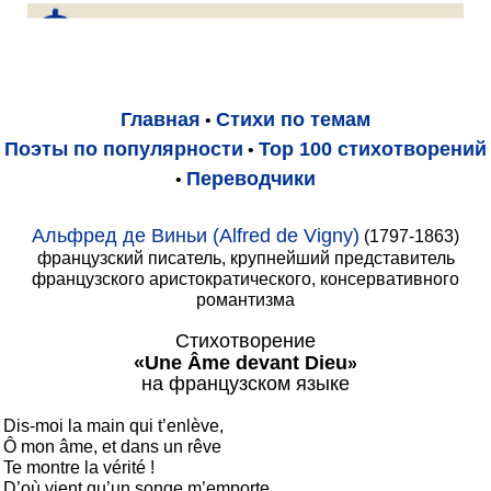
Главная
Стихи по темам
•
Поэты по популярности
Top 100 стихотворений
•
Переводчики
•
Альфред де Виньи (Alfred de Vigny)
(1797-1863)
французский писатель, крупнейший представитель
французского аристократического, консервативного
романтизма
Стихотворение
«
Une Âme devant Dieu
»
на французском языке
Dis-moi la main qui t’enlève,

Ô mon âme, et dans un rêve

Te montre la vérité !

D’où vient qu’un songe m’emporte
