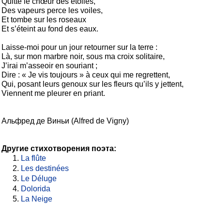
Quitte le chœur des étoiles,

Des vapeurs perce les voiles,

Et tombe sur les roseaux

Et s’éteint au fond des eaux.

Laisse-moi pour un jour retourner sur la terre :

Là, sur mon marbre noir, sous ma croix solitaire,

J’irai m’asseoir en souriant ;

Dire : « Je vis toujours » à ceux qui me regrettent,

Qui, posant leurs genoux sur les fleurs qu’ils y jettent,

Viennent me pleurer en priant. 
Альфред де Виньи (Alfred de Vigny)
Другие стихотворения поэта:
La flûte
Les destinées
Le Déluge
Dolorida
La Neige