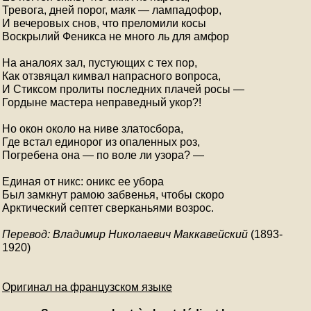
Тревога, дней порог, маяк — лампадофор,

И вечеровых снов, что преломили косы

Воскрылий Феникса не много ль для амфор

На аналоях зал, пустующих с тех пор,

Как отзвяцал кимвал напрасного вопроса,

И Стиксом пролиты последних плачей росы —

Гордыне мастера неправедный укор?!

Но окон около на ниве златосбора,

Где встал единорог из опаленных роз,

Погребена она — по воле ли узора? —

Единая от никс: оникс ее убора

Был замкнут рамою забвенья, чтобы скоро

Арктический септет сверканьями возрос. 
Перевод: Владимир Николаевич Маккавейский
(1893-
1920)
Оригинал на французском языке