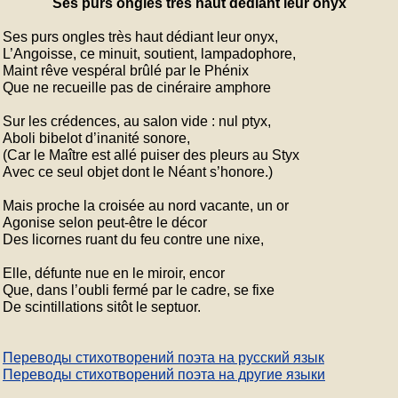
Ses purs ongles très haut dédiant leur onyx
Ses purs ongles très haut dédiant leur onyx,

L’Angoisse, ce minuit, soutient, lampadophore,

Maint rêve vespéral brûlé par le Phénix

Que ne recueille pas de cinéraire amphore

Sur les crédences, au salon vide : nul ptyx,

Aboli bibelot d’inanité sonore,

(Car le Maître est allé puiser des pleurs au Styx

Avec ce seul objet dont le Néant s’honore.)

Mais proche la croisée au nord vacante, un or

Agonise selon peut-être le décor

Des licornes ruant du feu contre une nixe,

Elle, défunte nue en le miroir, encor

Que, dans l’oubli fermé par le cadre, se fixe

Переводы стихотворений поэта на русский язык
Переводы стихотворений поэта на другие языки